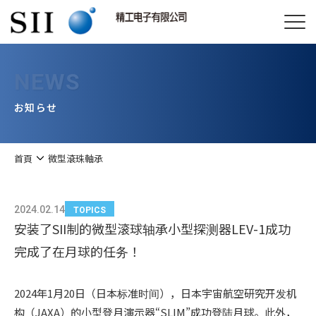
NEWS
お知らせ
首頁
微型滾珠軸承
2024.02.14
TOPICS
安装了SII制的微型滚球轴承小型探测器LEV-1成功
完成了在月球的任务！
2024年1月20日（日本标准时间），日本宇宙航空研究开发机
构（JAXA）的小型登月演示器“SLIM”成功登陆月球。此外，