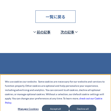
一覧に戻る
前の記事
次の記事
We use cookies our website. Some cookies are necessary for our website and services to
function properly. Other cookies are optional and help personalize your experience,
including advertising and analytics. You can consent to all cookies, decline all optional
cookies, or manage optional cookies. Without a selection, our default cookie settings will
apply. You can change your preferences at any time. To learn more,
check out our Cookie
Policy.
Copyright © Seiko Instruments Inc. 2026,
Manage Cookies
Accept all
Decline all
All Rights Reserved.