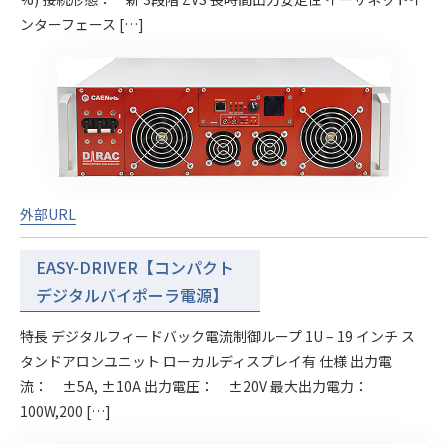
ンターフェース […]
外部URL
EASY-DRIVER【コンパクト
デジタルバイポーラ電源】
特長 デジタルフィードバック電流制御ループ 1U – 19 インチ ス
タンドアロンユニット ローカルディスプレイ有 仕様 出力電
流： ±5A, ±10A 出力電圧： ±20V 最大出力電力：
100W,200 […]