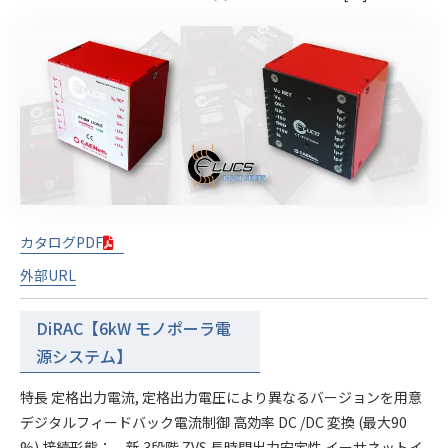
カタログPDF
外部URL
DiRAC【6kW モノポーラ電
源システム】
特長 定格出力電流, 定格出力電圧により異なるバージョンを用意
デジタルフィードバック電流制御 高効率 DC /DC 変換 (最大90
%) 接続形態： 新 3段階 ZVS 長時間出力安定性 イーサネットイ