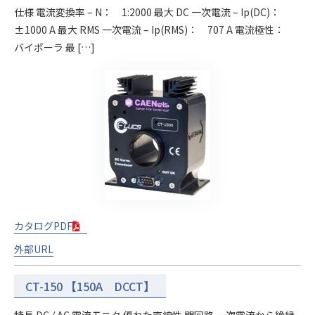
仕様 電流変換率 – N： 1:2000 最大 DC 一次電流 – Ip(DC)：
±1000 A 最大 RMS 一次電流 – Ip(RMS)： 707 A 電流極性：
バイポーラ 最 […]
カタログPDF
外部URL
CT-150 【150A DCCT】
特長 DC / AC 電流モニタ 優れた直線性 閉回路 一次電流から絶縁