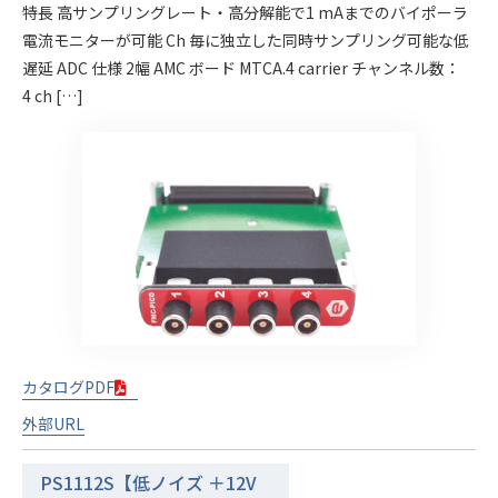
特長 高サンプリングレート・高分解能で1 mAまでのバイポーラ
電流モニターが可能 Ch 毎に独立した同時サンプリング可能な低
遅延 ADC 仕様 2幅 AMC ボード MTCA.4 carrier チャンネル数：
4 ch […]
カタログPDF
外部URL
PS1112S【低ノイズ ＋12V