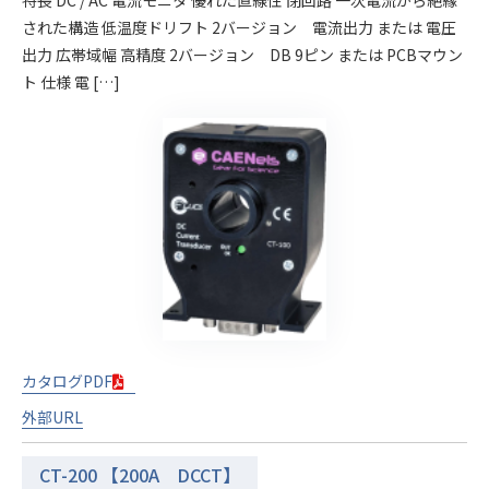
された構造 低温度ドリフト 2バージョン 電流出力 または 電圧
出力 広帯域幅 高精度 2バージョン DB 9ピン または PCBマウン
ト 仕様 電 […]
カタログPDF
外部URL
CT-200 【200A DCCT】