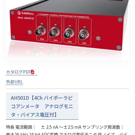
カタログPDF
外部URL
AH501D【4Ch バイポーラピ
コアンメータ アナログモニ
タ・バイアス電圧付】
特長 電流範囲： ± 2.5 nA ～±2.5 mA サンプリング周波数：
最大26 kHz 24 bit ADC変換 アナログ電圧モニタ 低ノイズ バイ