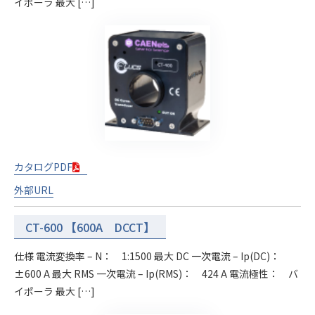
イポーラ 最大 […]
カタログPDF
外部URL
CT-600 【600A DCCT】
仕様 電流変換率 – N： 1:1500 最大 DC 一次電流 – Ip(DC)：
±600 A 最大 RMS 一次電流 – Ip(RMS)： 424 A 電流極性： バ
イポーラ 最大 […]