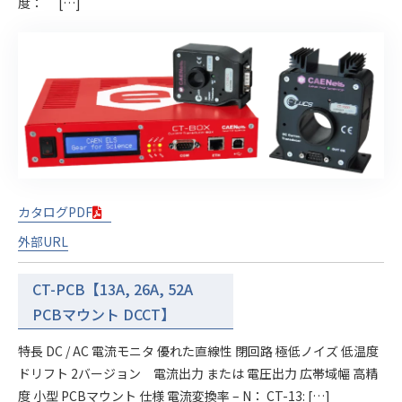
度： […]
カタログPDF
外部URL
CT-PCB【13A, 26A, 52A
PCBマウント DCCT】
特長 DC / AC 電流モニタ 優れた直線性 閉回路 極低ノイズ 低温度
ドリフト 2バージョン 電流出力 または 電圧出力 広帯域幅 高精
度 小型 PCBマウント 仕様 電流変換率 – N： CT-13: […]