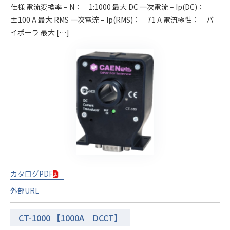
仕様 電流変換率 – N： 1:1000 最大 DC 一次電流 – Ip(DC)：
±100 A 最大 RMS 一次電流 – Ip(RMS)： 71 A 電流極性： バ
イポーラ 最大 […]
カタログPDF
外部URL
CT-1000 【1000A DCCT】