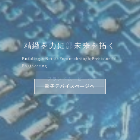
次世代モビリティを支え
次は何に挑戦しようか？
スマート印字で、
次は何に挑戦しようか？
見えない空気を、見る時
精緻を力に、未来を拓く
社会との共存と地球環境
世界の細部をつくる
世界の細部をつくる
スマー
る安心･安全の技術と品質
との調和を目指して
トな社会を
代
Creating Small Things that Change the World
Building a Better Future through Precision
Creating Small Things that Change the World
SIIはこれまで、社員⼀人ひとりの小さなアイ
SIIはこれまで、社員⼀人ひとりの小さなアイ
デアや挑戦の積み重ねによって
Engineering
デアや挑戦の積み重ねによって
Technology and Quality that Ensure Safety
Creating a Smart Society with Smart Printing
Striving for Coexistence with Society and
The Future Begins with Seeing the Air
豊かな社会を支える製品を生み出してきた。
豊かな社会を支える製品を生み出してきた。
and Security for Next-Generation Mobility
Harmony with the Earth
ブランドムービーへ
ブランドムービーへ
これからも、新たな課題へ挑み続け、時代の進
これからも、新たな課題へ挑み続け、時代の進
電子デバイスページへ
化を支えていく。
化を支えていく。
サーマルプリンターページへ
無線センサページへ
サステナビリティページへ
精密切削部品ページへ
リクルートページへ
リクルートページへ