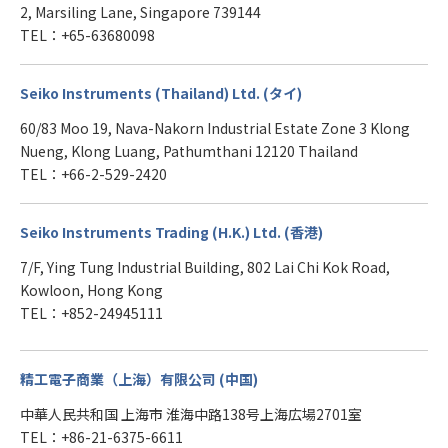
2, Marsiling Lane, Singapore 739144
TEL：+65-63680098
Seiko Instruments (Thailand) Ltd. (タイ)
60/83 Moo 19, Nava-Nakorn Industrial Estate Zone 3 Klong
Nueng, Klong Luang, Pathumthani 12120 Thailand
TEL：+66-2-529-2420
Seiko Instruments Trading (H.K.) Ltd. (香港)
7/F, Ying Tung Industrial Building, 802 Lai Chi Kok Road,
Kowloon, Hong Kong
TEL：+852-24945111
精工電子商業（上海）有限公司 (中国)
中華人民共和国 上海市 淮海中路138号上海広場2701室
TEL：+86-21-6375-6611