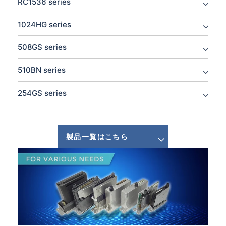
RC1536 series
1024HG series
508GS series
510BN series
254GS series
製品一覧はこちら