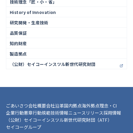
技術理念「匠・小・省」
History of Innovation
研究開発・生産技術
品質保証
知的財産
製造拠点
（公財）セイコーインスツル新世代研究財団
ごあいさつ
会社概要
会社沿革
国内拠点
海外拠点
理念・CI
企業行動憲章
行動規範
技術情報
ニュースリリース
採用情報
（公財）セイコーインスツル新世代研究財団（ATF）
セイコーグループ