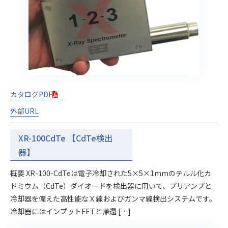
カタログPDF
外部URL
XR-100CdTe 【CdTe検出
器】
概要 XR-100-CdTeは電子冷却された5×5×1mmのテルル化カ
ドミウム（CdTe）ダイオードを検出器に用いて、プリアンプと
冷却器を備えた高性能なＸ線およびガンマ線検出システムです。
冷却器にはインプットFETと帰還 […]