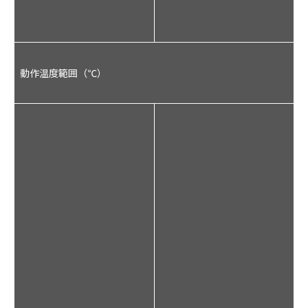
5
動作温度範囲（℃）
4
ル