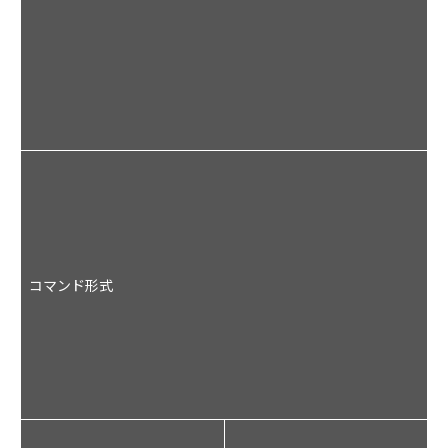
U
L
B
U
E
(
コマンド形式
ド