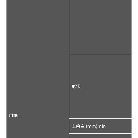
紙
形状
(
式
用紙
上余白 (mm)min
4