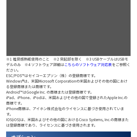
/
L
E
/
M
S
/
Ut
※1 推奨感熱紙使用のこと ※2 突起部を除く ※3 USBケーブルはUSBモ
デルのみ ※4 ソフトウェア詳細は
こちらのソフトウェア対応表
をご参照く
ださい。
ESC/POS™はセイコーエプソン（株）の登録商標です。
Windows®は、米国Microsoft Corporationの米国およびその他の国におけ
る登録商標または商標です。
Android™はGoogle Inc. の商標または登録商標です。
iPad、iPhone、iPodは、米国およびその他の国で登録されたApple Inc.の
商標です。
iPhone商標は、アイホン株式会社のライセンスに基づき使用されていま
す。
IOS(iOS)は、米国およびその他の国におけるCisco Systems, Inc.の商標また
は登録商標であり、ライセンスに基づき使用されます。
オプション