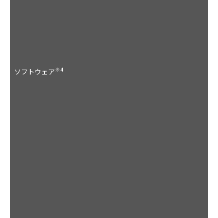
P
C
L
/
U
P
A
※4
ソフトウェア
/
L
E
/
M
S
/
Ut
i
P
C
L
/
U
P
A