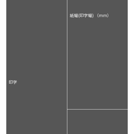
紙幅(印字幅) （mm）
:
4
5
(
幅
印字
:
3
5