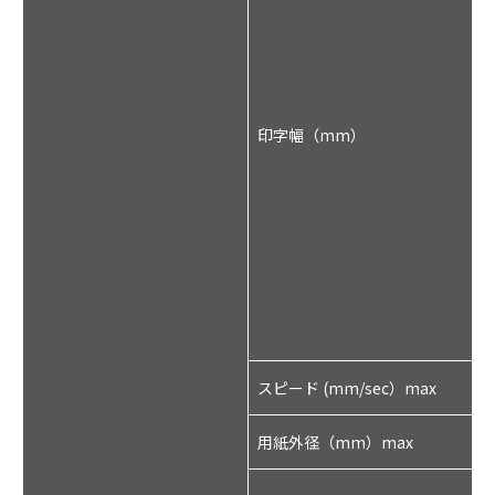
印字幅（mm）
ル
:
3
5
スピード (mm/sec）max
2
用紙外径（mm）max
Φ