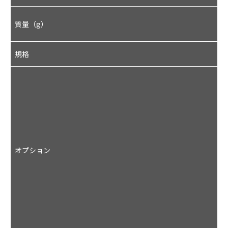
質量（g）
1
規格
V
オプション