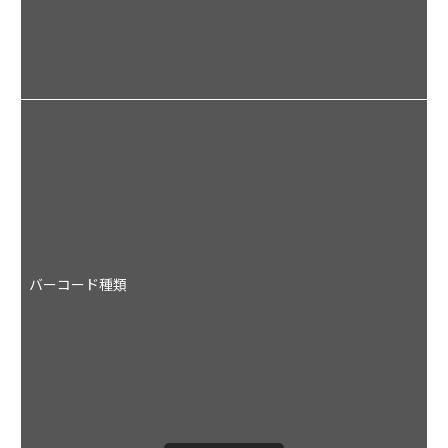
字
U
A
J
I
C
C
C
C
バーコード種類
Q
c
P
M
c
D
m
G
D