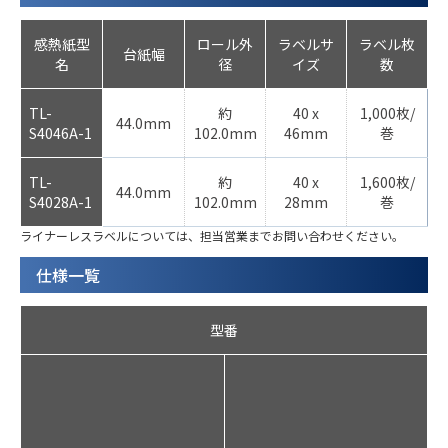
感熱紙型
ロール外
ラベルサ
ラベル枚
台紙幅
名
径
イズ
数
TL-
約
40 x
1,000枚/
44.0mm
S4046A-1
102.0mm
46mm
巻
TL-
約
40 x
1,600枚/
44.0mm
S4028A-1
102.0mm
28mm
巻
ライナーレスラベルについては、担当営業までお問い合わせください。
仕様一覧
型番
S