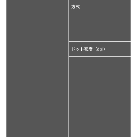
方式
ドット密度（dpi）
2
ル