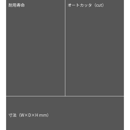
耐用寿命
オートカッタ（cut）
:
1
※
(
紙
3
※
9
x
寸法（W×D×H mm）
2
x
1