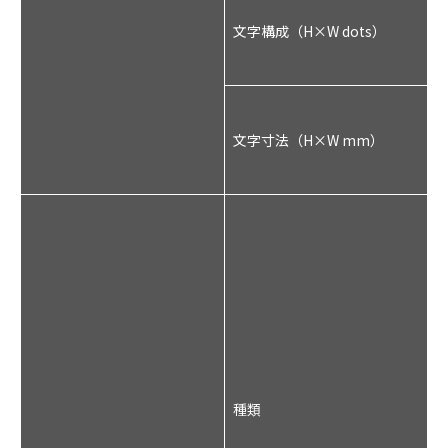
2
2
文字構成（H×W dots）
1
1
3
3
文字寸法（H×W mm）
2
2
種類
ル