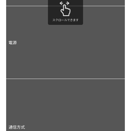
スクロールできます
A
電源
源
U
通信方式