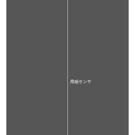
ー
用紙センサ
ー