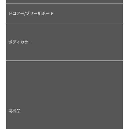
2
ドロアー/ブザー用ポート
D
2
ボディカラー
W
系
A
A
同梱品
U