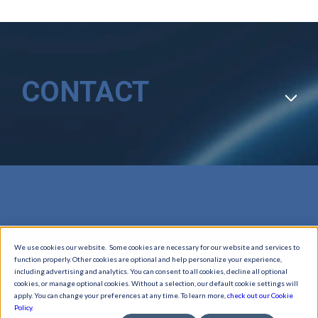
CONTACT
We use cookies our website. Some cookies are necessary for our website and services to
function properly. Other cookies are optional and help personalize your experience,
including advertising and analytics. You can consent to all cookies, decline all optional
cookies, or manage optional cookies. Without a selection, our default cookie settings will
apply. You can change your preferences at any time. To learn more,
check out our Cookie
Policy.
Copyright © Seiko Instruments Inc. 2026,