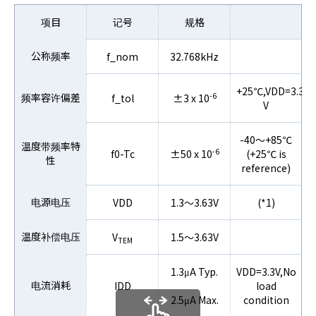
项目
记号
规格
公称频率
f_nom
32.768kHz
+25℃,VDD=3.3
-6
频率容许偏差
f_tol
±3 x 10
V
-40～+85℃
温度带频率特
-6
f0-Tc
±50 x 10
(+25℃ is
性
reference)
电源电压
VDD
1.3～3.63V
(*1)
温度补偿电压
V
1.5～3.63V
TEM
1.3μA Typ.
VDD=3.3V,No
电流消耗
IDD
load
2.5μA Max.
condition