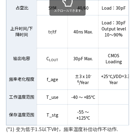
占空比
SYM
40/60
Load：30pF
スクロールできます
Load：30pF
上升时间/下
Output level
tr/tf
40ns Max.
降时间
10～90%
CMOS
输出电容
C
30pF Max.
LOUT
Loading
-
±3 x 10
+25℃,VDD=3.3V,F
频率老化程度
f_age
6
/Year
Year
工作温度范围
T_use
-40 〜 +85ºC
-55 〜
保存温度范围
T_stg
+125ºC
(*1) 变为低于1.5以下V时，频率温度补偿动作不动作.