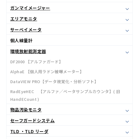
ガンマイメージャー
エリアモニタ
サーベイメータ
個人線量計
環境放射能測定器
DF2000 【アルファガード】
AlphaE 【個人用ラドン被曝メーター】
DataVIEW PRO【データ視覚化・分析ソフト】
RadEyeHEC 【アルファ／ベータサンプルカウンタ】( 旧
HandECount )
物品汚染モニタ
セーフガードシステム
TLD ・TLD リーダ