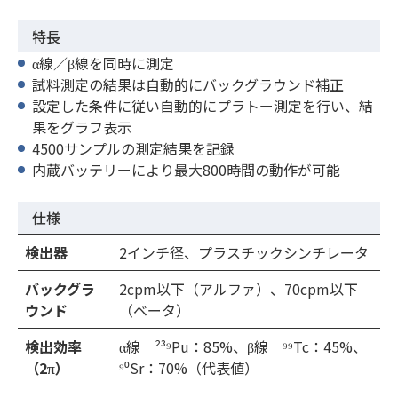
特長
α線／β線を同時に測定
試料測定の結果は自動的にバックグラウンド補正
設定した条件に従い自動的にプラトー測定を行い、結
果をグラフ表示
4500サンプルの測定結果を記録
内蔵バッテリーにより最大800時間の動作が可能
仕様
検出器
2インチ径、プラスチックシンチレータ
バックグラ
2cpm以下（アルファ）、70cpm以下
ウンド
（ベータ）
検出効率
α線 ²³⁹Pu：85%、β線 ⁹⁹Tc：45%、
（2π）
⁹⁰Sr：70%（代表値）