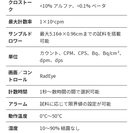
クロストー
<10% アルファ、<0.1% ベータ
ク
最大計数率
1×10⁶cpm
サンプルド
最大5.16Φ×0.96cmまでの試料を搭載
ロワー
可能
カウント、CPM、CPS、Bq、Bq/cm²、
単位
dpm、dps
画面／コン
RadEye
トロール
計数時間
1秒〜数時間の間で選択可能
アラーム
試料に応じて限界値の設定が可能
動作温度
0℃〜50℃
湿度
10〜90% 結露なし