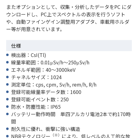
またオプションとして、収集・分析したデータをPC にダ
ウンロードし、PC上でスペクトルの表示を行うソフト
や、自動ファインゲイン調整用アダプタ、車載用ホルダ
ー等が用意されています。
仕様
検出器：CsI(Tl)
線量率範囲：0.01μSv/h～250μSv/h
エネルギ範囲：40～3000keV
チャネルサイズ：1024
測定単位：cps, cpm, Sv/h, rem/h, R/h
登録可能線量率データ数：1600
登録可能イベント数：250
防水・防塵性能：IP65
バッテリー動作時間 単四アルカリ電池2本で約170時
間
耐久性に優れ、衝撃に強い構造
（※）
NBRテクノロジー
により、低レベルの人工的な放