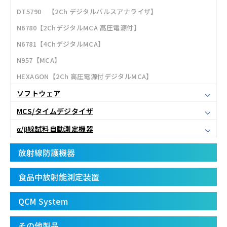
DT5790 【2Ch デジタルパルスアナライザ】
N6780【2ChデジタルMCA 高圧電源付】
N6781【4ChデジタルMCA】
N957【MCA】
HEXAGON【2Ch 高圧電源付デジタルMCA】
ソフトウェア
MCS/タイムデジタイザ
α/β線試料自動測定機器
放射線防護機器
食品中放射能測定装置
QCM System
その他製品