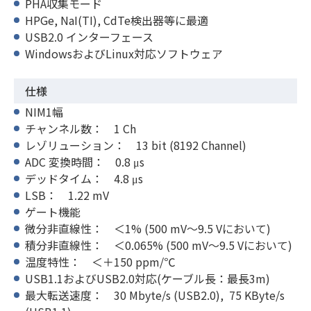
PHA収集モード
HPGe, NaI(TI), CdTe検出器等に最適
USB2.0 インターフェース
WindowsおよびLinux対応ソフトウェア
仕様
NIM1幅
チャンネル数： 1 Ch
レゾリューション： 13 bit (8192 Channel)
ADC 変換時間： 0.8 μs
デッドタイム： 4.8 μs
LSB： 1.22 mV
ゲート機能
微分非直線性： ＜1% (500 mV～9.5 Vにおいて)
積分非直線性： ＜0.065% (500 mV～9.5 Vにおいて)
温度特性： ＜＋150 ppm/℃
USB1.1およびUSB2.0対応(ケーブル長：最長3m)
最大転送速度： 30 Mbyte/s (USB2.0), 75 KByte/s