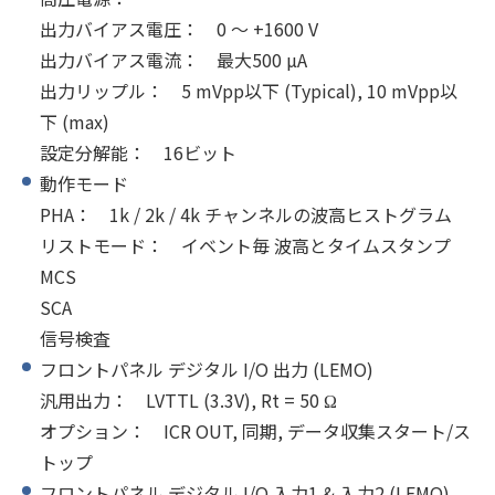
出力バイアス電圧： 0 ～ +1600 V
出力バイアス電流： 最大500 µA
出力リップル： 5 mVpp以下 (Typical), 10 mVpp以
下 (max)
設定分解能： 16ビット
動作モード
PHA： 1k / 2k / 4k チャンネルの波高ヒストグラム
リストモード： イベント毎 波高とタイムスタンプ
MCS
SCA
信号検査
フロントパネル デジタル I/O 出力 (LEMO)
汎用出力： LVTTL (3.3V), Rt = 50 Ω
オプション： ICR OUT, 同期, データ収集スタート/ス
トップ
フロントパネル デジタル I/O 入力1 & 入力2 (LEMO)