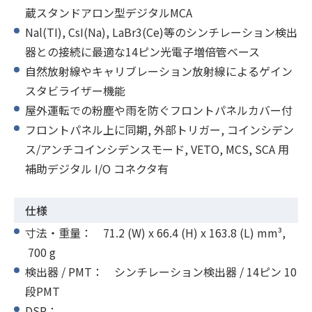
蔵スタンドアロン型デジタルMCA
Nal(TI), CsI(Na), LaBr3(Ce)等のシンチレーション検出
器との接続に最適な14ピン光電子増倍管ベース
自然放射線やキャリブレーション放射線によるゲイン
スタビライザー機能
屋外運転での粉塵や雨を防ぐフロントパネルカバー付
フロントパネル上に同期, 外部トリガー, コインシデン
ス/アンチコインシデンスモード, VETO, MCS, SCA 用
補助デジタル I/O コネクタ有
仕様
寸法・重量： 71.2 (W) x 66.4 (H) x 163.8 (L) mm³,
700 g
検出器 / PMT： シンチレーション検出器 / 14ピン 10
段PMT
DSP：