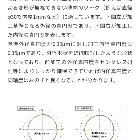
よる変形が無視できない薄肉のワーク（例えば直径
φ30で肉厚1mmなど）に適しています。下図左が加
工基準となる外径の真円度であり、下図右が加工し
た内径の真円度を表します。
基準外径真円度が0.39μmに対し加工内径真円度は
0.35μmであり、外径形状をほぼ転写したような形状
となっており、前加工の外径真円度をセンタレス研
削等によりしっかり確保できていれば内径真円度と
同軸度はおのずと良くなることが分かります。