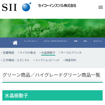
トップメッセージ
SIIグループのサステナビリティ
環境
社会
ガバナンス
音響機器
マイクロ電池
水晶振動子
サーマルプリンタ
工作機械／スピンドル
インクジェットヘッド
精密材料
グリーン商品／ハイグレードグリーン商品一覧
水晶振動子