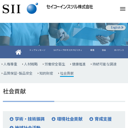
English
トップメッセージ
SIIグループのサステナビリティ
環境
社会
ガバナンス
人権尊重
人材戦略
労働安全衛生
健康推進
持続可能な調達
品質保証・製品安全
知的財産
社会貢献
社会貢献
学術・技術振興
環境社会貢献
育成支援
地域社会活動