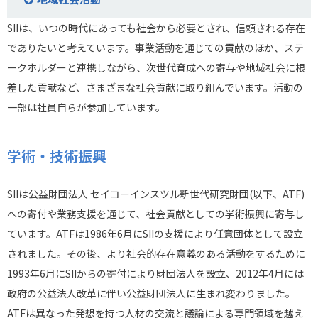
SIIは、いつの時代にあっても社会から必要とされ、信頼される存在
でありたいと考えています。事業活動を通じての貢献のほか、ステ
ークホルダーと連携しながら、次世代育成への寄与や地域社会に根
差した貢献など、さまざまな社会貢献に取り組んでいます。活動の
一部は社員自らが参加しています。
学術・技術振興
SIIは公益財団法人 セイコーインスツル新世代研究財団(以下、ATF)
への寄付や業務支援を通じて、社会貢献としての学術振興に寄与し
ています。ATFは1986年6月にSIIの支援により任意団体として設立
されました。その後、より社会的存在意義のある活動をするために
1993年6月にSIIからの寄付により財団法人を設立、2012年4月には
政府の公益法人改革に伴い公益財団法人に生まれ変わりました。
ATFは異なった発想を持つ人材の交流と議論による専門領域を越え