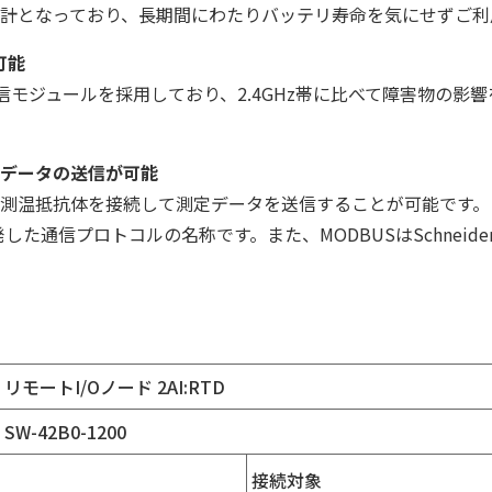
設計となっており、長期間にわたりバッテリ寿命を気にせずご利
可能
通信モジュールを採用しており、2.4GHz帯に比べて障害物の
たデータの送信が可能
の測温抵抗体を接続して測定データを送信することが可能です。
社が開発した通信プロトコルの名称です。また、MODBUSはSchnei
リモートI/Oノード 2AI:RTD
SW-42B0-1200
接続対象