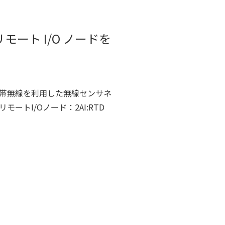
ート I/O ノードを
z帯無線を利用した無線センサネ
トI/Oノード：2AI:RTD