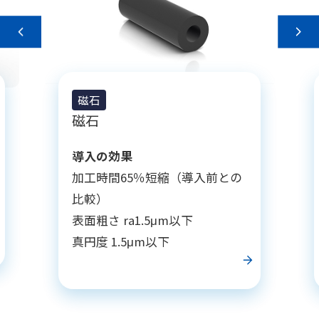
磁石
磁石
導入の効果
加工時間65％短縮（導入前との
比較）
表面粗さ ra1.5μm以下
真円度 1.5μm以下