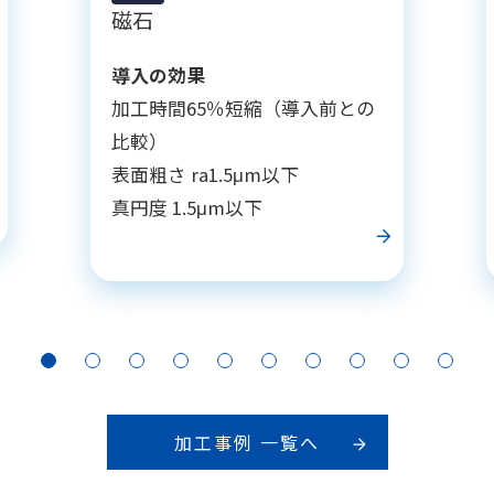
磁石
導入の効果
加工時間65％短縮（導入前との
比較）
表面粗さ ra1.5μm以下
真円度 1.5μm以下
加工事例 一覧へ