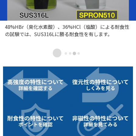
48%HBr（臭化水素酸）、36%HCl（塩酸）による耐食性
の試験では、SUS316Lに勝る耐食性を有します。