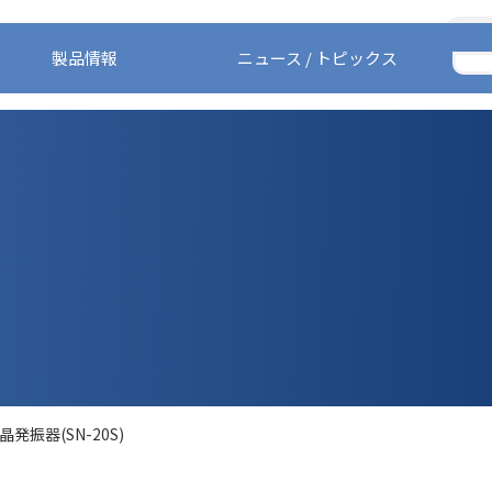
English
簡体中文
製品情報
ニュース / トピックス
ホーム
製品情報
技術
晶発振器(SN-20S)