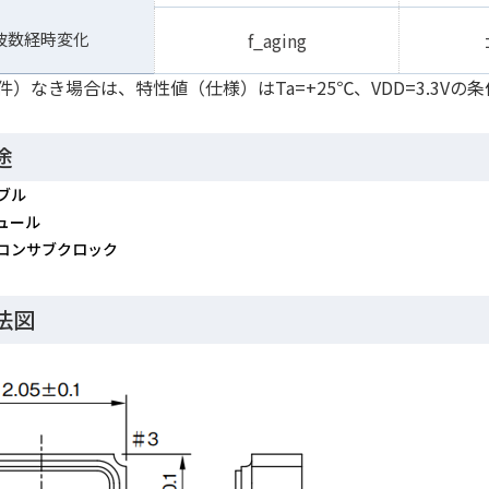
波数経時変化
f_aging
）なき場合は、特性値（仕様）はTa=+25℃、VDD=3.3Vの
途
ブル
ュール
コンサブクロック
法図