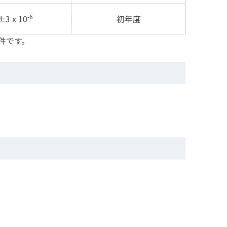
-6
±3 x 10
初年度
条件です。