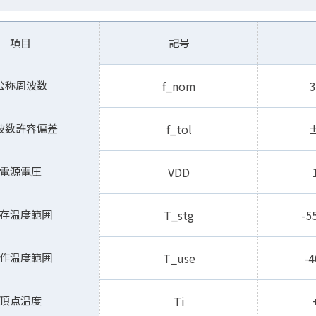
項目
記号
公称周波数
f_nom
3
波数許容偏差
f_tol
±
電源電圧
V
DD
存温度範囲
T_stg
-5
作温度範囲
T_use
-4
頂点温度
Ti