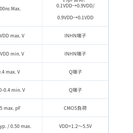
0.1V
DD
→0.9V
DD
/
00ns Max.
0.9V
DD
→0.1V
DD
2V
DD
max. V
INHN端子
8V
DD
min. V
INHN端子
.4 max. V
Q端子
D
-0.4 min. V
Q端子
5 max. pF
CMOS負荷
yp. / 0.50 max.
V
DD
=1.2～5.5V