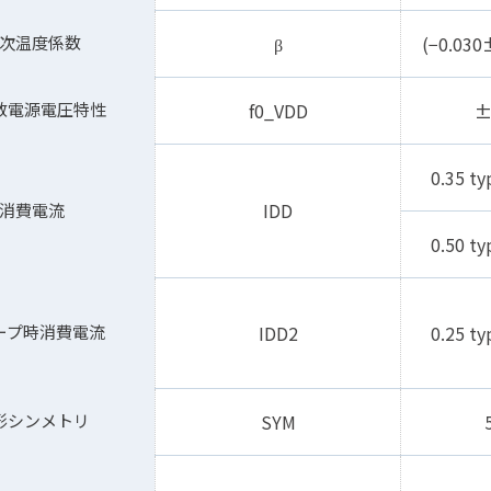
次温度係数
β
(−0.030
数電源電圧特性
f0_V
DD
±
0.35 ty
I
DD
消費電流
0.50 ty
ープ時消費電流
I
DD2
0.25 ty
形シンメトリ
SYM