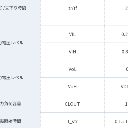
り/立下り時間
tr/tf
2
V
IL
0.
力電圧レベル
V
IH
0.
Vo
L
0
力電圧レベル
Vo
H
V
D
⼒負荷容量
CLOUT
1
振開始時間
t_str
0.15 T