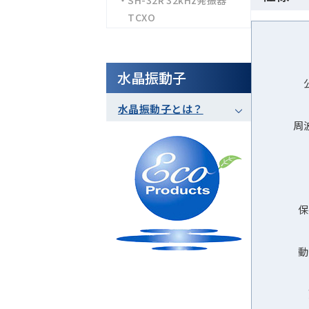
・SH-32R 32kHz発振器
TCXO
水晶振動子
水晶振動子とは？
周
保
動