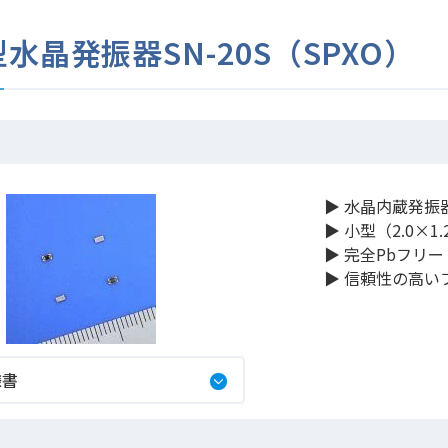
水晶発振器SN-20S（SPXO）
▶︎ ⽔晶内蔵発振器
▶︎ 小型（2.0×1
▶︎ 完全Pbフリー
▶︎ 信頼性の高
様書