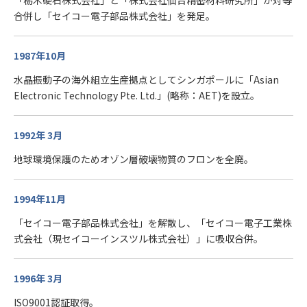
「栃木硬石株式会社」と「株式会社仙台精密材料研究所」が対等
合併し「セイコー電子部品株式会社」を発足。
1987年10月
水晶振動子の海外組立生産拠点としてシンガポールに「Asian
Electronic Technology Pte. Ltd.」(略称：AET)を設立。
1992年 3月
地球環境保護のためオゾン層破壊物質のフロンを全廃。
1994年11月
「セイコー電子部品株式会社」を解散し、「セイコー電子工業株
式会社（現セイコーインスツル株式会社）」に吸収合併。
1996年 3月
ISO9001認証取得。