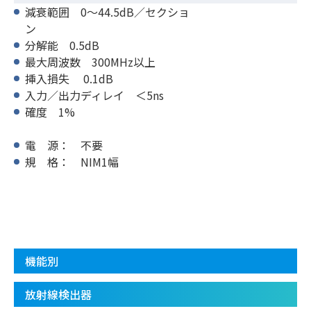
減衰範囲 0〜44.5dB／セクショ
ン
分解能 0.5dB
最大周波数 300MHz以上
挿入損失 0.1dB
入力／出力ディレイ ＜5ns
確度 1%
電 源： 不要
規 格： NIM1幅
機能別
放射線検出器