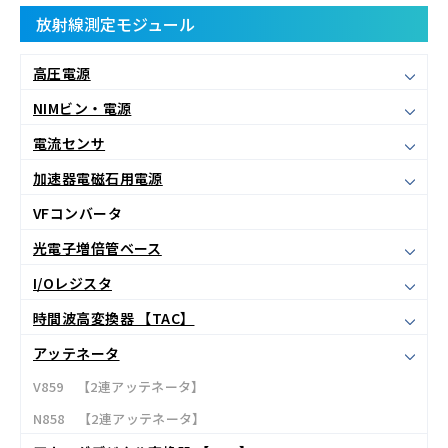
放射線測定モジュール
高圧電源
NIMビン・電源
電流センサ
加速器電磁石用電源
VFコンバータ
光電子増倍管ベース
I/Oレジスタ
時間波高変換器 【TAC】
アッテネータ
V859 【2連アッテネータ】
N858 【2連アッテネータ】