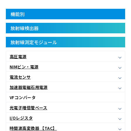
機能別
放射線検出器
放射線測定モジュール
高圧電源
NIMビン・電源
電流センサ
加速器電磁石用電源
VFコンバータ
光電子増倍管ベース
I/Oレジスタ
時間波高変換器 【TAC】