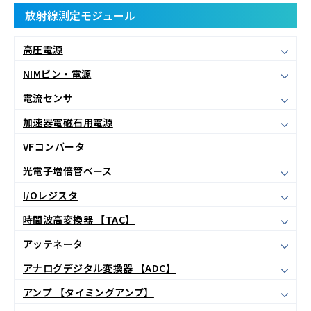
放射線測定モジュール
高圧電源
NIMビン・電源
電流センサ
加速器電磁石用電源
VFコンバータ
光電子増倍管ベース
I/Oレジスタ
時間波高変換器 【TAC】
アッテネータ
アナログデジタル変換器 【ADC】
アンプ 【タイミングアンプ】