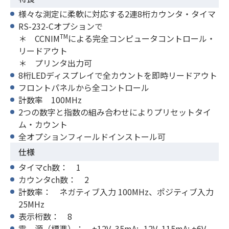
様々な測定に柔軟に対応する2連8桁カウンタ・タイマ
RS-232-Cオプションで
TM
＊ CCNIM
による完全コンピュータコントロール・
リードアウト
＊ プリンタ出力可
8桁LEDディスプレイで全カウントを即時リードアウト
フロントパネルから全コントロール
計数率 100MHz
2つの数字と指数の組み合わせによりプリセットタイ
ム・カウント
全オプションフィールドインストール可
仕様
タイマch数： 1
カウンタch数： 2
計数率： ネガティブ入力 100MHz、ポジティブ入力
25MHz
表示桁数： 8
電 源（標準）： +12V, 35mA; -12V, 115mA; +6V,