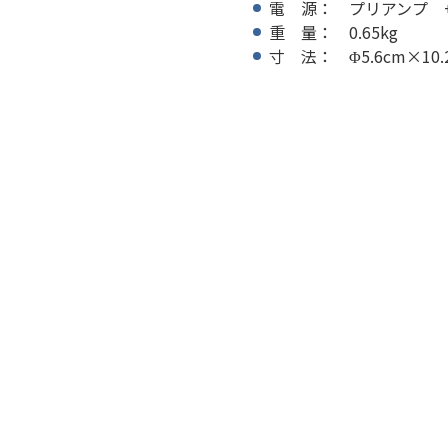
電 源： プリアンプ +24V,
重 量： 0.65kg
寸 法： Φ5.6cm×10.