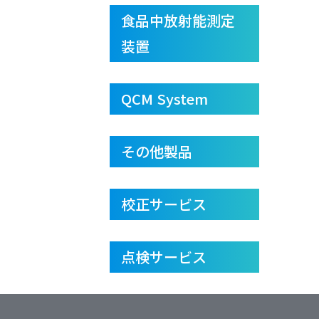
食品中放射能測定
装置
QCM System
その他製品
校正サービス
点検サービス