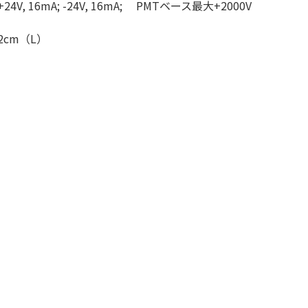
 16mA; -24V, 16mA; PMTベース最大+2000V
2cm（L）