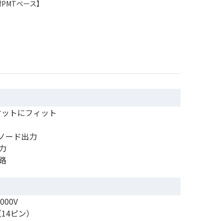
付PMTベース】
ソケットにフィット
ノード出力
力
路
00V
（14ピン）