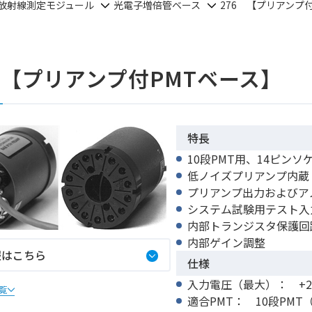
放射線測定モジュール
光電子増倍管ベース
276 【プリアンプ
 【プリアンプ付PMTベース】
特長
10段PMT用、14ピン
低ノイズプリアンプ内蔵
プリアンプ出力およびア
システム試験用テスト入
内部トランジスタ保護回
内部ゲイン調整
報はこちら
仕様
入力電圧（最大）： +20
一覧
適合PMT： 10段PMT