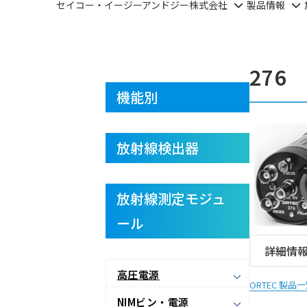
セイコー・イージーアンドジー株式会社
製品情報
276
機能別
放射線検出器
放射線測定モジュ
ール
詳細情
高圧電源
ORTEC 製品
NIMビン・電源