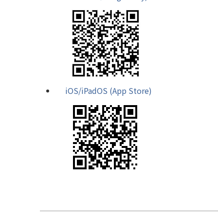
iOS/iPadOS (App Store)