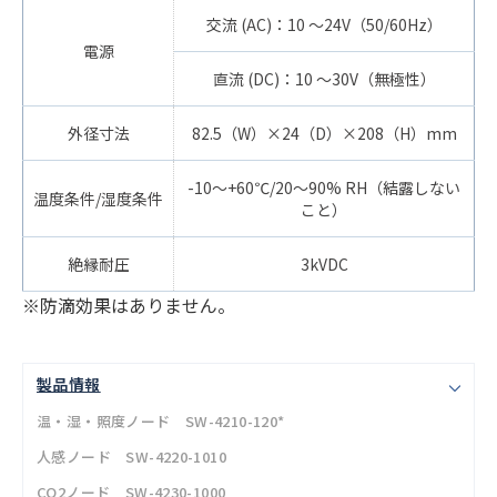
交流 (AC)：10 ～24V（50/60Hz）
電源
直流 (DC)：10 ～30V（無極性）
外径寸法
82.5（W）×24（D）×208（H）mm
-10～+60℃/20～90% RH（結露しない
温度条件/湿度条件
こと）
絶縁耐圧
3kVDC
※防滴効果はありません。
製品情報
温・湿・照度ノード SW-4210-120*
人感ノード SW-4220-1010
CO2ノード SW-4230-1000