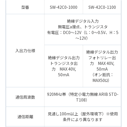
型番
SW-42C0-1000
SW-42C0-1100
絶縁デジタル入力
無電圧a接点、トランジスタ
有電圧：DC0～12V（L：0～0.5V、H：5
～12V）
入出力仕様
絶縁デジタル出力
絶縁デジタル出力
フォトリレー出
トランジスタ出
力 MAX 40V,
力 MAX 40V,
50mA
50mA
（オン抵抗：
MAX50Ω）
920MHz帯（特定小電力無線 ARIB STD-
通信周波数
T108）
見通し100m以上（屋外環境下）
※使用
通信距離
条件により異なります